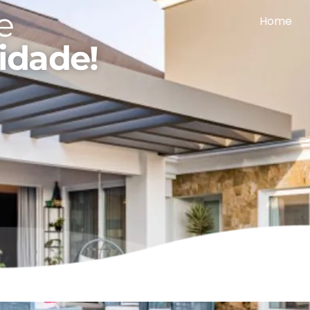
e
Home
idade!